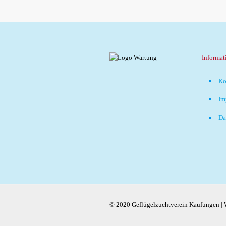
Informat
Ko
Im
Da
© 2020 Geflügelzuchtverein Kaufungen |